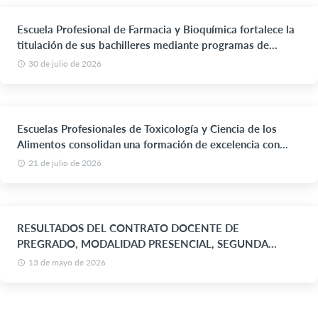
Escuela Profesional de Farmacia y Bioquímica fortalece la
titulación de sus bachilleres mediante programas de
actualización académica
30 de julio de 2026
Escuelas Profesionales de Toxicología y Ciencia de los
Alimentos consolidan una formación de excelencia con
visión de futuro
21 de julio de 2026
RESULTADOS DEL CONTRATO DOCENTE DE
PREGRADO, MODALIDAD PRESENCIAL, SEGUNDA
CONVOCATORIA SEMESTRE ACADÉMICO 2026-I
13 de mayo de 2026